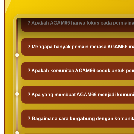
? Bagaimana cara bergabung dengan komuni
? Apakah AGAM66 hanya fokus pada permainan
? Mengapa banyak pemain merasa AGAM66 
? Apakah komunitas AGAM66 cocok untuk pe
? Apa yang membuat AGAM66 menjadi komunitas
? Bagaimana cara bergabung dengan komuni
"AGAM66 bikin main slot terasa lebih seru kare