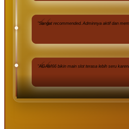
"Sangat recommended. Adminnya aktif dan memb
"AGAM66 bikin main slot terasa lebih seru kare
"Sejak gabung AGAM66 peluang cuan terasa lebi