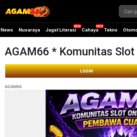
News
Nusaraya
Jagat Literasi
Cahaya
Tekno
Otomo
AGAM66 * Komunitas Slot
LOGIN
AGAM66