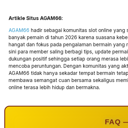
Artikle Situs AGAM66:
AGAM66
hadir sebagai komunitas slot online yang
banyak pemain di tahun 2026 karena suasana keb
hangat dan fokus pada pengalaman bermain yang 
sini para member saling berbagi tips, update permai
dukungan positif sehingga setiap orang merasa lebi
mencoba peruntungan. Dengan komunitas yang akt
AGAM66 tidak hanya sekadar tempat bermain tetap
membawa semangat cuan bersama sekaligus membu
online terasa lebih hidup dan bermakna.
FAQ 
? Apa yang membuat AGAM66 menjadi komunitas