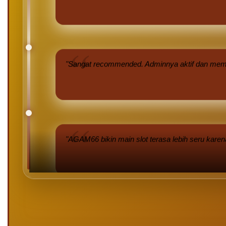
"AGAM66 bukan cuma tempat main tapi juga temp
"Sangat recommended. Adminnya aktif dan memb
"AGAM66 bikin main slot terasa lebih seru kare