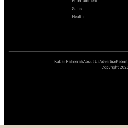
Entertainment
"Sangat recommended. Adminnya aktif dan memb
Sains
Health
Kabar Palmerah
About Us
Advertise
Keten
Copyright 202